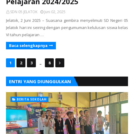
Pelajaran 2024/2025
SDN 05 JELATOK
Juni 02, 2025
Jelatok, 2 Juni 2025 – Suasana gembira menyelimuti SD Negeri 05
Jelatok hari ini seiring dengan pengumuman kelulusan siswa kelas
VI tahun pelajaran …
Baca selengkapnya
...
1
2
3
8
ENTRI YANG DIUNGGULKAN
BERITA SEKOLAH