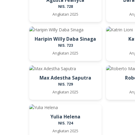
Agusta Feanyta
Dara
NIS. 728
Angkatan 2025
An
Haripin Willy Daba Sinaga
Ka
NIS. 723
Angkatan 2025
An
Max Adestha Saputra
Rob
NIS. 729
Angkatan 2025
An
Yulia Helena
NIS. 724
Angkatan 2025